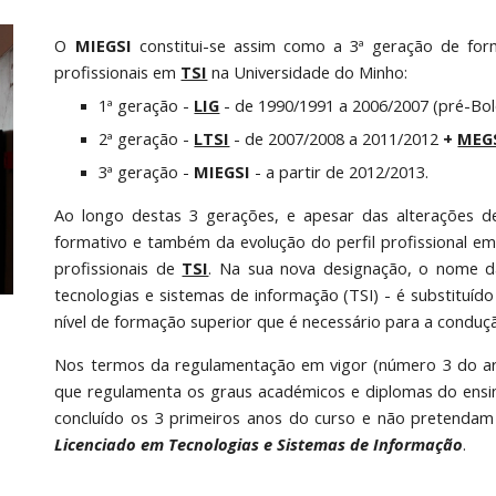
O
MIEGSI
constitui-se assim como a 3ª geração de form
profissionais em
TSI
na Universidade do Minho:
1ª geração -
LIG
- de 1990/1991 a 2006/2007 (pré-Bol
2ª geração -
LTSI
- de 2007/2008 a 2011/2012
+
MEG
3ª geração -
MIEGSI
- a partir de 2012/2013.
Ao longo destas 3 gerações, e apesar das alterações de
formativo e também da evolução do perfil profissional e
profissionais de
TSI
. Na sua nova designação, o nome da 
tecnologias e sistemas de informação (TSI) - é substituído
nível de formação superior que é necessário para a conduç
Nos termos da regulamentação em vigor (número 3 do art
que regulamenta os graus académicos e diplomas do ensi
concluído os 3 primeiros anos do curso e não pretendam
Licenciado em Tecnologias e Sistemas de Informação
.