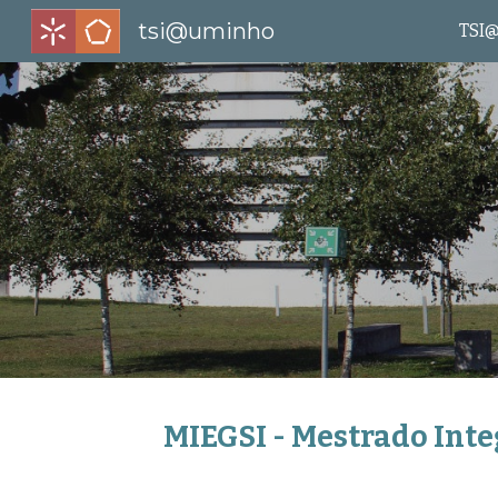
tsi@uminho
TSI
Sk
MIEGSI - Mestrado Int