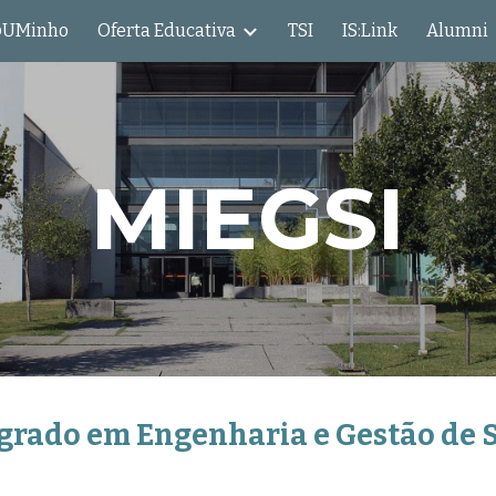
@UMinho
Oferta Educativa
TSI
IS:Link
Alumni
ip to main content
Skip to navigat
MIEGSI
egrado em Engenharia e Gestão de 