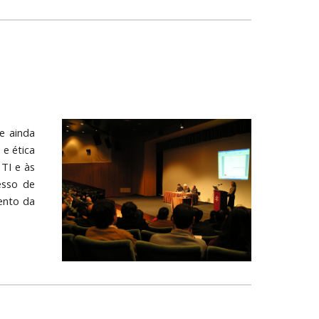
e ainda
e ética
TI e às
esso de
ento da